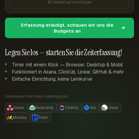
Zeiteintrag hinzufügen
Erfassung erledigt, schauen wir uns die
Budgets an
Legen Sie los — starten Sie die Zeiterfassung!
Timer mit einem Klick — Browser, Desktop & Mobil
Funktioniert in Asana, ClickUp, Linear, GitHub & mehr
Einfache Einrichtung, keine Lernkurve
Funktioniert mit Ihrem Lieblingstool:
Asana
Basecamp
ClickUp
Jira
Linear
Monday
Trello