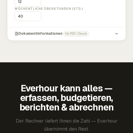
WÖCHENTLICHE ÜBERSTUNDEN (STD.)
Dokumentinformationen
für PDF / Druck
Everhour kann alles —
erfassen, budgetieren,
berichten & abrechnen
Der Rechner liefert Ihnen die Zahl — Everhour
übernimmt den Rest.