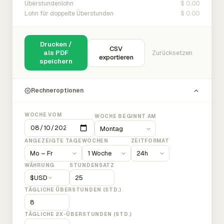
$ 0.00
Überstundenlohn
$ 0.00
Lohn für doppelte Überstunden
Drucken /
CSV
als PDF
Zurücksetzen
exportieren
speichern
Rechneroptionen
WOCHE VOM
WOCHE BEGINNT AM
ANGEZEIGTE TAGE
WOCHEN
ZEITFORMAT
WÄHRUNG
STUNDENSATZ
$
USD
TÄGLICHE ÜBERSTUNDEN (STD.)
TÄGLICHE 2X-ÜBERSTUNDEN (STD.)