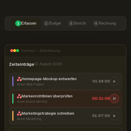
Erfassen
Budget
Bericht
Rechnung
1
2
3
4
Everhour — Zeiterfassung
Zeiteinträge
10. August 2026
Homepage-Mockup entwerfen
01:24:00
Acme Web Project
Markenrichtlinien überprüfen
00:31:07
Acme Brand Identity
Marketingstrategie schreiben
01:07:00
Acme Marketing