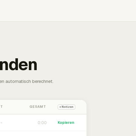
unden
en automatisch berechnet.
HT
GESAMT
+ Notizen
0:00
Kopieren