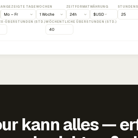
M
ANGEZEIGTE TAGE
WOCHEN
ZEITFORMAT
WÄHRUNG
STUNDENS
$
USD
2X-ÜBERSTUNDEN (STD.)
WÖCHENTLICHE ÜBERSTUNDEN (STD.)
ur kann alles — er