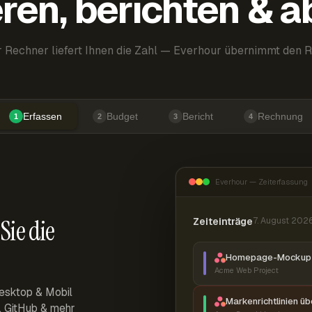
ren, berichten & 
 Rechner liefert Ihnen die Zahl — Everhour übernimmt den R
Erfassen
Budget
Bericht
Rechnung
1
2
3
4
Everhour — Zeiterfassung
Sie die
Zeiteinträge
7. August 202
Homepage-Mockup 
Acme Web Project
esktop & Mobil
Markenrichtlinien ü
r, GitHub & mehr