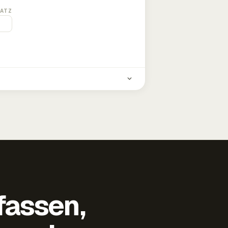
ATZ
fassen,