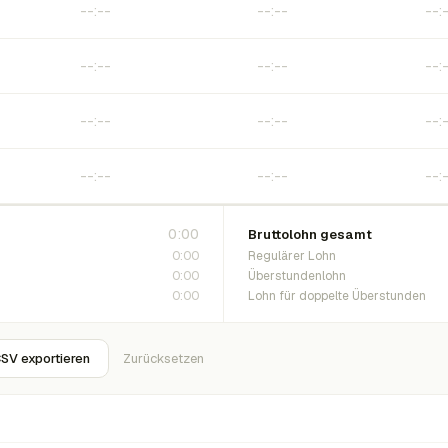
0:00
Bruttolohn gesamt
0:00
Regulärer Lohn
0:00
Überstundenlohn
0:00
Lohn für doppelte Überstunden
SV exportieren
Zurücksetzen