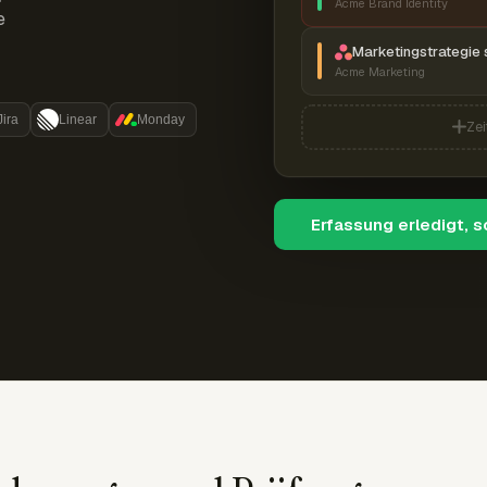
Acme Brand Identity
e
Marketingstrategie 
Acme Marketing
Jira
Linear
Monday
Zei
Erfassung erledigt, 