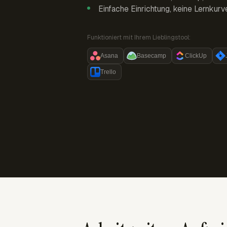
Einfache Einrichtung, keine Lernkurv
Funktioniert mit Ihrem Lieblingstool:
Asana
Basecamp
ClickUp
Trello