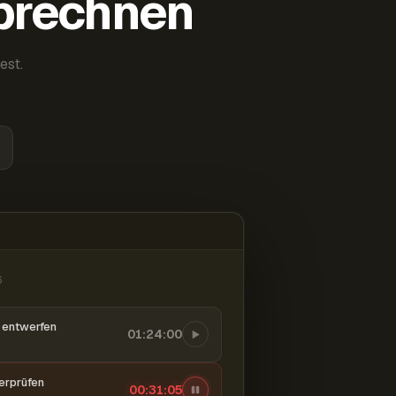
abrechnen
est.
6
entwerfen
01:24:00
berprüfen
00:31:06