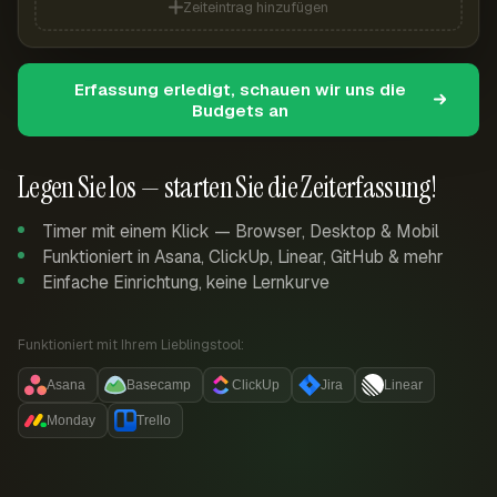
Zeiteintrag hinzufügen
Erfassung erledigt, schauen wir uns die
Budgets an
Legen Sie los — starten Sie die Zeiterfassung!
Timer mit einem Klick — Browser, Desktop & Mobil
Funktioniert in Asana, ClickUp, Linear, GitHub & mehr
Einfache Einrichtung, keine Lernkurve
Funktioniert mit Ihrem Lieblingstool:
Asana
Basecamp
ClickUp
Jira
Linear
Monday
Trello