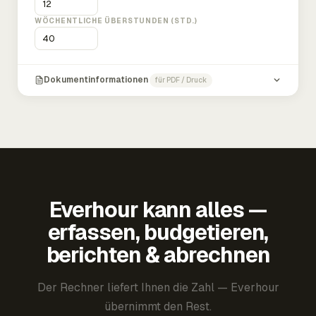
WÖCHENTLICHE ÜBERSTUNDEN (STD.)
Dokumentinformationen
für PDF / Druck
Everhour kann alles —
erfassen, budgetieren,
berichten & abrechnen
Der Rechner liefert Ihnen die Zahl — Everhour
übernimmt den Rest.