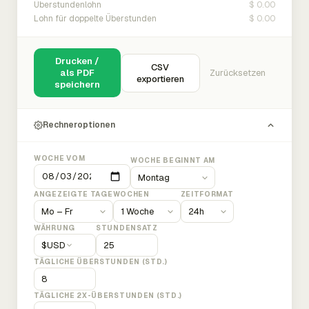
$ 0.00
Überstundenlohn
$ 0.00
Lohn für doppelte Überstunden
Drucken /
CSV
als PDF
Zurücksetzen
exportieren
speichern
Rechneroptionen
WOCHE VOM
WOCHE BEGINNT AM
ANGEZEIGTE TAGE
WOCHEN
ZEITFORMAT
WÄHRUNG
STUNDENSATZ
$
USD
TÄGLICHE ÜBERSTUNDEN (STD.)
TÄGLICHE 2X-ÜBERSTUNDEN (STD.)