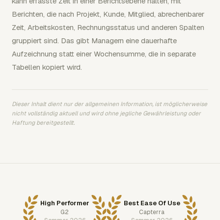
kann erfasste Zeit in einer Berichtsebene halten, mit
Berichten, die nach Projekt, Kunde, Mitglied, abrechenbarer
Zeit, Arbeitskosten, Rechnungsstatus und anderen Spalten
gruppiert sind. Das gibt Managern eine dauerhafte
Aufzeichnung statt einer Wochensumme, die in separate
Tabellen kopiert wird.
Dieser Inhalt dient nur der allgemeinen Information, ist möglicherweise
nicht vollständig aktuell und wird ohne jegliche Gewährleistung oder
Haftung bereitgestellt.
High Performer
Best Ease Of Use
G2
Capterra