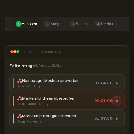
Erfassen
Budget
Bericht
Rechnung
1
2
3
4
Everhour — Zeiterfassung
Zeiteinträge
6. August 2026
Homepage-Mockup entwerfen
01:24:00
Acme Web Project
Markenrichtlinien überprüfen
00:31:07
Acme Brand Identity
Marketingstrategie schreiben
01:07:00
Acme Marketing