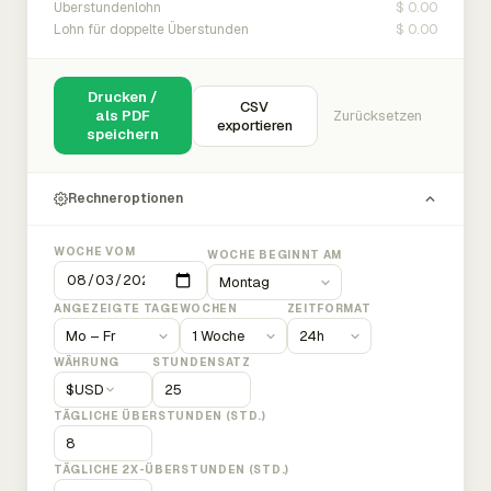
$ 0.00
Überstundenlohn
$ 0.00
Lohn für doppelte Überstunden
Drucken /
CSV
als PDF
Zurücksetzen
exportieren
speichern
Rechneroptionen
WOCHE VOM
WOCHE BEGINNT AM
ANGEZEIGTE TAGE
WOCHEN
ZEITFORMAT
WÄHRUNG
STUNDENSATZ
$
USD
TÄGLICHE ÜBERSTUNDEN (STD.)
TÄGLICHE 2X-ÜBERSTUNDEN (STD.)