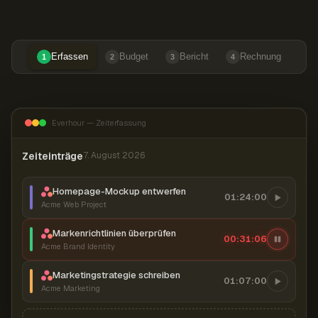
Erfassen
Budget
Bericht
Rechnung
1
2
3
4
Everhour — Zeiterfassung
Zeiteinträge
7. August 2026
Homepage-Mockup entwerfen
01:24:00
Acme Web Project
Markenrichtlinien überprüfen
00:31:07
Acme Brand Identity
Marketingstrategie schreiben
01:07:00
Acme Marketing