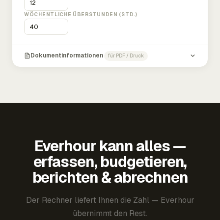
WÖCHENTLICHE ÜBERSTUNDEN (STD.)
Dokumentinformationen
für PDF / Druck
Everhour kann alles —
erfassen, budgetieren,
berichten & abrechnen
Der Rechner liefert Ihnen die Zahl — Everhour
übernimmt den Rest.