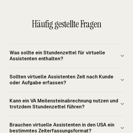
Häufig gestellte Fragen
Was sollte ein Stundenzettel für virtuelle
Assistenten enthalten?
Ein VA-Stundenzettel sollte Datum, Kunde, Projekt,
Sollten virtuelle Assistenten Zeit nach Kunde
Aufgabentyp, gearbeitete Zeit, Abrechnungsstatus, Satz
oder Aufgabe erfassen?
oder Abrechnungsmethode und eine kurze Arbeitsnotiz
enthalten. Nützliche Aufgabenkategorien sind E-Mail,
Virtuelle Assistenten sollten beides erfassen, wenn sie
Kann ein VA Meilensteinabrechnung nutzen und
Anrufe, Kalender, Reisen, Recherche, Dokumente, CRM-
mehr als einen Kunden unterstützen oder verschiedene
trotzdem Stundenzettel führen?
Arbeit, Buchhaltungsunterstützung und
Arten von Arbeit unter einer Vereinbarung ausführen. Das
Projektkoordination. Der Eintrag sollte den
Kundenfeld unterstützt Rechnungsstellung und
Ja. Meilensteinabrechnung richtet die Rechnung an
Brauchen virtuelle Assistenten in den USA ein
Liefergegenstand identifizieren, ohne unnötige private
Umfangsprüfung. Das Aufgabenfeld erklärt die Arbeit,
einem definierten Liefergegenstand aus, aber
bestimmtes Zeiterfassungsformat?