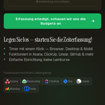
Zeiteintrag hinzufügen
Erfassung erledigt, schauen wir uns die
Budgets an
Legen Sie los — starten Sie die Zeiterfassung!
Timer mit einem Klick — Browser, Desktop & Mobil
Funktioniert in Asana, ClickUp, Linear, GitHub & mehr
Einfache Einrichtung, keine Lernkurve
Funktioniert mit Ihrem Lieblingstool:
Asana
Basecamp
ClickUp
Jira
Linear
Monday
Trello