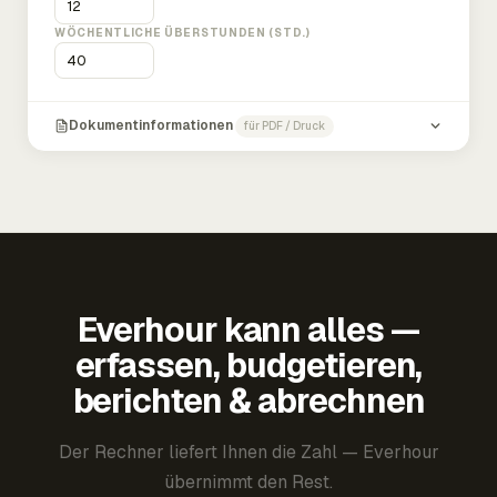
WÖCHENTLICHE ÜBERSTUNDEN (STD.)
Dokumentinformationen
für PDF / Druck
Everhour kann alles —
erfassen, budgetieren,
berichten & abrechnen
Der Rechner liefert Ihnen die Zahl — Everhour
übernimmt den Rest.