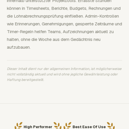
innerhalb unterstützter Projekttools. Erfasste Stunden
können in Timesheets, Berichte, Budgets, Rechnungen und
die Lohnabrechnungsprüfung einfließen. Admin-Kontrollen
wie Erinnerungen, Genehmigungen, gesperrte Zeiträume und
Timer-Regeln helfen Teams, Aufzeichnungen aktuell zu
halten, ohne die Woche aus dem Gedächtnis neu
aufzubauen.
Dieser Inhalt dient nur der allgemeinen Information, ist möglicherweise
nicht vollständig aktuell und wird ohne jegliche Gewährleistung oder
Haftung bereitgestellt.
High Performer
Best Ease Of Use