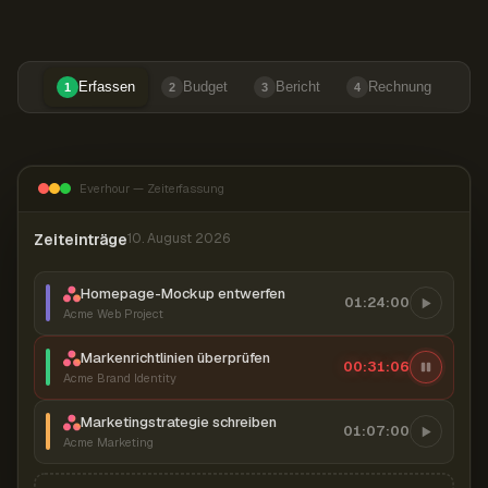
Erfassen
Budget
Bericht
Rechnung
1
2
3
4
Everhour — Zeiterfassung
Zeiteinträge
10. August 2026
Homepage-Mockup entwerfen
01:24:00
Acme Web Project
Markenrichtlinien überprüfen
00:31:07
Acme Brand Identity
Marketingstrategie schreiben
01:07:00
Acme Marketing