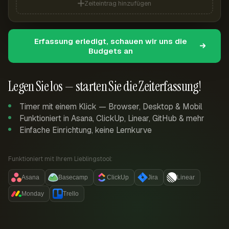
Zeiteintrag hinzufügen
Erfassung erledigt, schauen wir uns die
Budgets an
Legen Sie los — starten Sie die Zeiterfassung!
Timer mit einem Klick — Browser, Desktop & Mobil
Funktioniert in Asana, ClickUp, Linear, GitHub & mehr
Einfache Einrichtung, keine Lernkurve
Funktioniert mit Ihrem Lieblingstool:
Asana
Basecamp
ClickUp
Jira
Linear
Monday
Trello