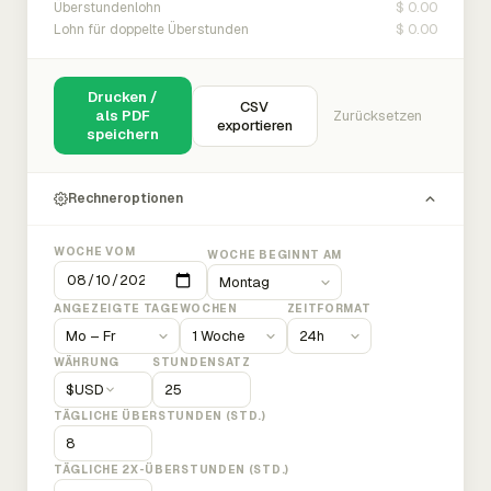
$ 0.00
Überstundenlohn
$ 0.00
Lohn für doppelte Überstunden
Drucken /
CSV
als PDF
Zurücksetzen
exportieren
speichern
Rechneroptionen
WOCHE VOM
WOCHE BEGINNT AM
ANGEZEIGTE TAGE
WOCHEN
ZEITFORMAT
WÄHRUNG
STUNDENSATZ
$
USD
TÄGLICHE ÜBERSTUNDEN (STD.)
TÄGLICHE 2X-ÜBERSTUNDEN (STD.)