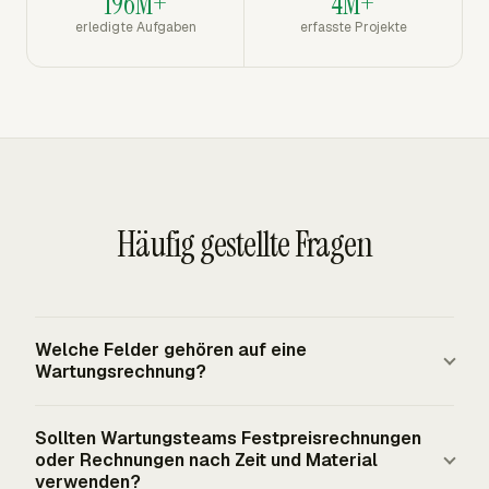
196M+
4M+
erledigte Aufgaben
erfasste Projekte
Häufig gestellte Fragen
Welche Felder gehören auf eine
Wartungsrechnung?
Eine Wartungsrechnung sollte Verkäufer- und
Sollten Wartungsteams Festpreisrechnungen
Kundendaten, Rechnungsnummer, Rechnungsdatum,
oder Rechnungen nach Zeit und Material
Servicedaten, Arbeitsauftrags- oder PO-Referenz,
verwenden?