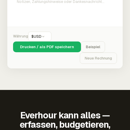
Währung
$
USD
Drucken / als PDF speichern
Beispiel
Neue Rechnung
Everhour kann alles —
erfassen, budgetieren,