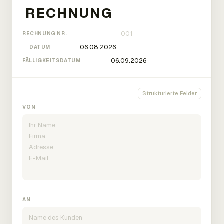
RECHNUNG NR.
DATUM
FÄLLIGKEITSDATUM
Strukturierte Felder
VON
AN