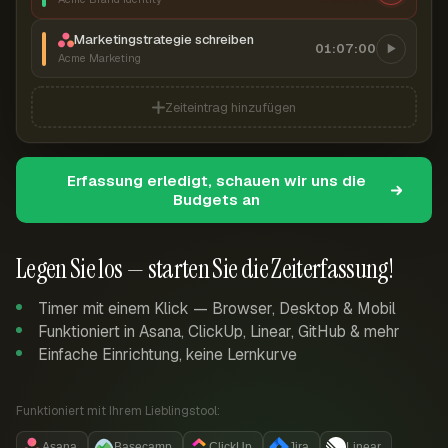
Marketingstrategie schreiben
01:07:00
Acme Marketing
Zeiteintrag hinzufügen
Erfassung erledigt, schauen wir uns die
Budgets an
Legen Sie los — starten Sie die Zeiterfassung!
Timer mit einem Klick — Browser, Desktop & Mobil
Funktioniert in Asana, ClickUp, Linear, GitHub & mehr
Einfache Einrichtung, keine Lernkurve
Funktioniert mit Ihrem Lieblingstool:
Asana
Basecamp
ClickUp
Jira
Linear