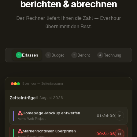
berichten & abrechnen
Der Rechner liefert Ihnen die Zahl — Everhour
übernimmt den Rest.
Erfassen
Budget
Bericht
Rechnung
1
2
3
4
Everhour — Zeiterfassung
Zeiteinträge
6. August 2026
Homepage-Mockup entwerfen
01:24:00
Acme Web Project
Markenrichtlinien überprüfen
00:31:07
Acme Brand Identity