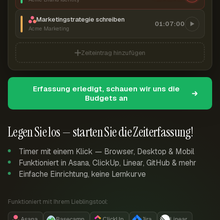
Marketingstrategie schreiben
01:07:00
Acme Marketing
Zeiteintrag hinzufügen
Erfassung erledigt, schauen wir uns die
Budgets an
Legen Sie los — starten Sie die Zeiterfassung!
Timer mit einem Klick — Browser, Desktop & Mobil
Funktioniert in Asana, ClickUp, Linear, GitHub & mehr
Einfache Einrichtung, keine Lernkurve
Funktioniert mit Ihrem Lieblingstool:
Asana
Basecamp
ClickUp
Jira
Linear