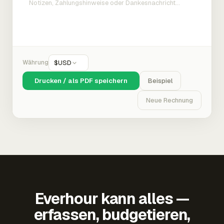
Währung
$
USD
Drucken / als PDF speichern
Beispiel
Neue Rechnung
Everhour kann alles —
erfassen, budgetieren,