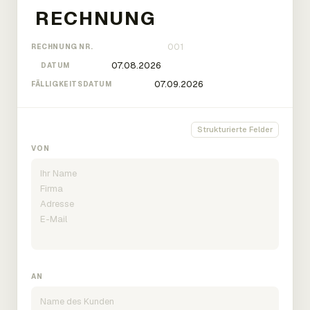
RECHNUNG NR.
DATUM
FÄLLIGKEITSDATUM
Strukturierte Felder
VON
AN