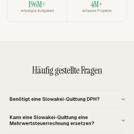
196M+
4M+
erledigte Aufgaben
erfasste Projekte
Häufig gestellte Fragen
Benötigt eine Slowakei-Quittung DPH?
Eine Slowakei-Quittung benötigt DPH nur, wenn der
Kann eine Slowakei-Quittung eine
Verkäufer MwSt.-Zahler ist und die Lieferung
Mehrwertsteuerrechnung ersetzen?
steuerpflichtig ist. Die slowakischen MwSt.-Sätze 2026