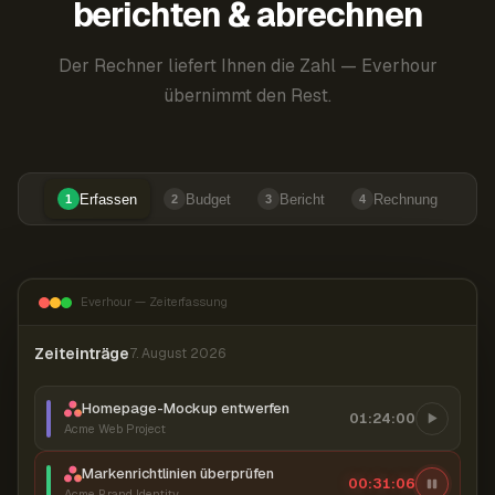
berichten & abrechnen
Der Rechner liefert Ihnen die Zahl — Everhour
übernimmt den Rest.
Erfassen
Budget
Bericht
Rechnung
1
2
3
4
Everhour — Zeiterfassung
Zeiteinträge
7. August 2026
Homepage-Mockup entwerfen
01:24:00
Acme Web Project
Markenrichtlinien überprüfen
00:31:07
Acme Brand Identity