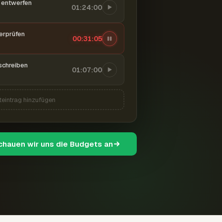
entwerfen
01:24:00
berprüfen
00:31:06
schreiben
01:07:00
teintrag hinzufügen
schauen wir uns die Budgets an