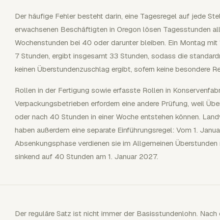
Der häufige Fehler besteht darin, eine Tagesregel auf jede St
erwachsenen Beschäftigten in Oregon lösen Tagesstunden all
Wochenstunden bei 40 oder darunter bleiben. Ein Montag mit 1
7 Stunden, ergibt insgesamt 33 Stunden, sodass die stand
keinen Überstundenzuschlag ergibt, sofern keine besondere Regel
Rollen in der Fertigung sowie erfasste Rollen in Konservenfab
Verpackungsbetrieben erfordern eine andere Prüfung, weil Üb
oder nach 40 Stunden in einer Woche entstehen können. Landw
haben außerdem eine separate Einführungsregel: Vom 1. Janua
Absenkungsphase verdienen sie im Allgemeinen Überstunden n
sinkend auf 40 Stunden am 1. Januar 2027.
Der reguläre Satz ist nicht immer der Basisstundenlohn. Nach 