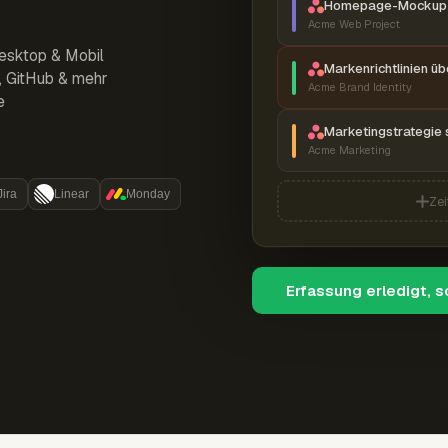
Homepage-Mockup 
Acme Web Project
esktop & Mobil
Markenrichtlinien ü
r, GitHub & mehr
Acme Brand Identity
e
Marketingstrategie 
Acme Marketing
Jira
Linear
Monday
Zei
Erfassung erledigt, 