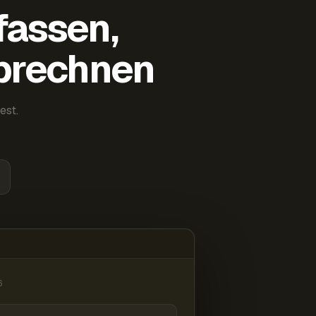
fassen,
abrechnen
est.
6