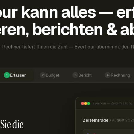
ur kann alles — er
ren, berichten & 
 Rechner liefert Ihnen die Zahl — Everhour übernimmt den R
Erfassen
Budget
Bericht
Rechnung
1
2
3
4
Everhour — Zeiterfassung
Sie die
Zeiteinträge
8. August 202