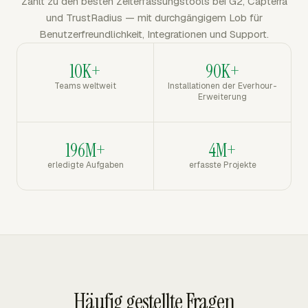
Zählt zu den besten Zeiterfassungstools bei G2, Capterra
und TrustRadius — mit durchgängigem Lob für
Benutzerfreundlichkeit, Integrationen und Support.
10K+
90K+
Teams weltweit
Installationen der Everhour-
Erweiterung
196M+
4M+
erledigte Aufgaben
erfasste Projekte
Häufig gestellte Fragen