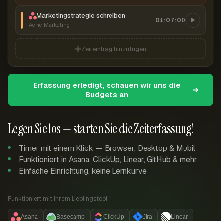
Marketingstrategie schreiben
01:07:00
Acme Marketing
Zeiteintrag hinzufügen
Erfassung erledigt, schauen wir uns die
Budgets an
Legen Sie los — starten Sie die Zeiterfassung!
Timer mit einem Klick — Browser, Desktop & Mobil
Funktioniert in Asana, ClickUp, Linear, GitHub & mehr
Einfache Einrichtung, keine Lernkurve
Funktioniert mit Ihrem Lieblingstool:
Asana
Basecamp
ClickUp
Jira
Linear