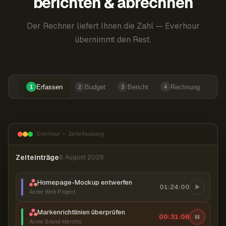
berichten & abrechnen
Der Rechner liefert Ihnen die Zahl — Everhour
übernimmt den Rest.
Erfassen
Budget
Bericht
Rechnung
1
2
3
4
Everhour — Zeiterfassung
Zeiteinträge
6. August 2026
Homepage-Mockup entwerfen
01:24:00
Acme Web Project
Markenrichtlinien überprüfen
00:31:06
Acme Brand Identity