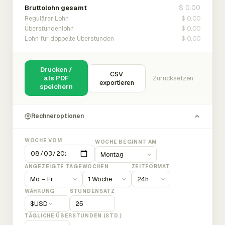
$ 0.00
Bruttolohn gesamt
$ 0.00
Regulärer Lohn
$ 0.00
Überstundenlohn
$ 0.00
Lohn für doppelte Überstunden
Drucken /
CSV
als PDF
Zurücksetzen
exportieren
speichern
Rechneroptionen
WOCHE VOM
WOCHE BEGINNT AM
ANGEZEIGTE TAGE
WOCHEN
ZEITFORMAT
WÄHRUNG
STUNDENSATZ
$
USD
TÄGLICHE ÜBERSTUNDEN (STD.)