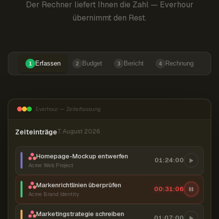
Der Rechner liefert Ihnen die Zahl — Everhour
übernimmt den Rest.
Erfassen
Budget
Bericht
Rechnung
1
2
3
4
Everhour — Zeiterfassung
Zeiteinträge
7. August 2026
Homepage-Mockup entwerfen
01:24:00
Acme Web Project
Markenrichtlinien überprüfen
00:31:07
Acme Brand Identity
Marketingstrategie schreiben
01:07:00