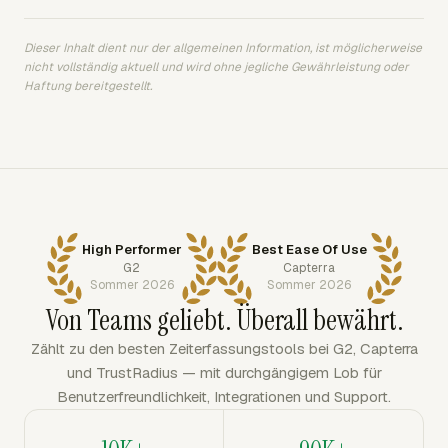
Dieser Inhalt dient nur der allgemeinen Information, ist möglicherweise
nicht vollständig aktuell und wird ohne jegliche Gewährleistung oder
Haftung bereitgestellt.
High Performer
Best Ease Of Use
G2
Capterra
Sommer 2026
Sommer 2026
Von Teams geliebt. Überall bewährt.
Zählt zu den besten Zeiterfassungstools bei G2, Capterra
und TrustRadius — mit durchgängigem Lob für
Benutzerfreundlichkeit, Integrationen und Support.