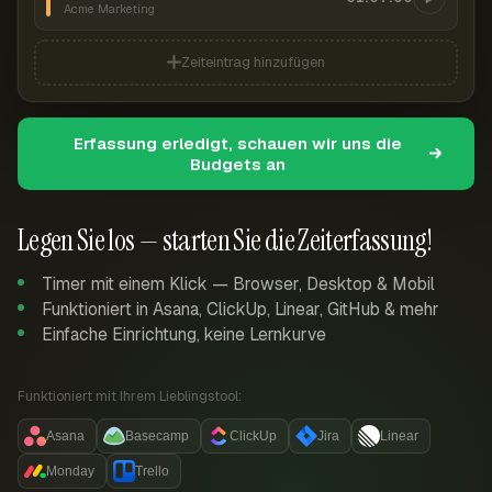
Acme Marketing
Zeiteintrag hinzufügen
Erfassung erledigt, schauen wir uns die
Budgets an
Legen Sie los — starten Sie die Zeiterfassung!
Timer mit einem Klick — Browser, Desktop & Mobil
Funktioniert in Asana, ClickUp, Linear, GitHub & mehr
Einfache Einrichtung, keine Lernkurve
Funktioniert mit Ihrem Lieblingstool:
Asana
Basecamp
ClickUp
Jira
Linear
Monday
Trello