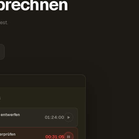
abrechnen
est.
6
entwerfen
01:24:00
berprüfen
00:31:06