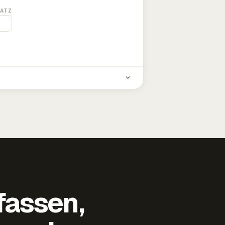
ATZ
fassen,