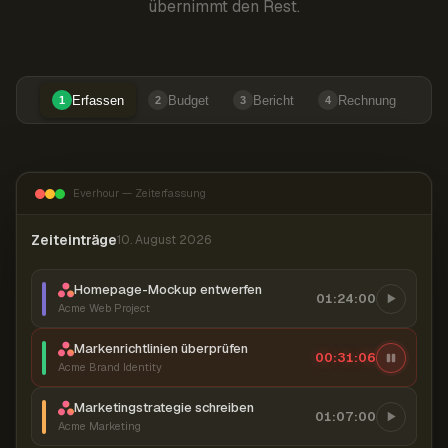
übernimmt den Rest.
Erfassen
Budget
Bericht
Rechnung
1
2
3
4
Everhour — Zeiterfassung
Zeiteinträge
10. August 2026
Homepage-Mockup entwerfen
01:24:00
Acme Web Project
Markenrichtlinien überprüfen
00:31:07
Acme Brand Identity
Marketingstrategie schreiben
01:07:00
Acme Marketing