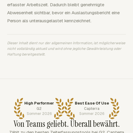
erfasster Arbeitszeit. Dadurch bleibt genehmigte
Abwesenheit sichtbar, bevor ein Auslastungsbericht eine
Person als unterausgelastet kennzeichnet.
Dieser Inhalt dient nur der allgemeinen Information, ist möglicherweise
nicht vollständig aktuell und wird ohne jegliche Gewährleistung oder
Haftung bereitgestellt.
High Performer
Best Ease Of Use
G2
Capterra
Sommer 2026
Sommer 2026
Von Teams geliebt. Überall bewährt.
Zählt zu den besten Zeiterfassungstools bei G2, Capterra