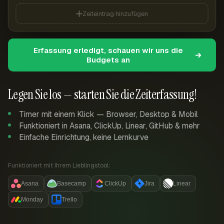
Zeiteintrag hinzufügen
Erfassung erledigt, schauen wir uns die
Budgets an
Legen Sie los — starten Sie die Zeiterfassung!
Timer mit einem Klick — Browser, Desktop & Mobil
Funktioniert in Asana, ClickUp, Linear, GitHub & mehr
Einfache Einrichtung, keine Lernkurve
Funktioniert mit Ihrem Lieblingstool:
Asana
Basecamp
ClickUp
Jira
Linear
Monday
Trello