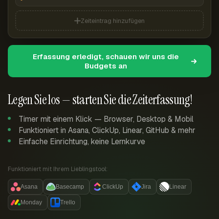
Zeiteintrag hinzufügen
Erfassung erledigt, schauen wir uns die
Budgets an
Legen Sie los — starten Sie die Zeiterfassung!
Timer mit einem Klick — Browser, Desktop & Mobil
Funktioniert in Asana, ClickUp, Linear, GitHub & mehr
Einfache Einrichtung, keine Lernkurve
Funktioniert mit Ihrem Lieblingstool:
Asana
Basecamp
ClickUp
Jira
Linear
Monday
Trello