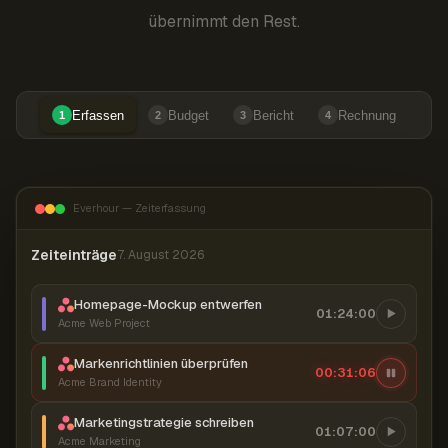
übernimmt den Rest.
Erfassen
Budget
Bericht
Rechnung
1
2
3
4
Everhour — Zeiterfassung
Zeiteinträge
7. August 2026
Homepage-Mockup entwerfen
01:24:00
Acme Web Project
Markenrichtlinien überprüfen
00:31:07
Acme Brand Identity
Marketingstrategie schreiben
01:07:00
Acme Marketing