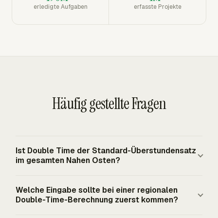
erledigte Aufgaben
erfasste Projekte
Häufig gestellte Fragen
Ist Double Time der Standard-Überstundensatz
im gesamten Nahen Osten?
Nein. Es gibt keine einheitliche Überstundenregel für den
Welche Eingabe sollte bei einer regionalen
Nahen Osten. Die untersuchten Golfstaaten verwenden
Double-Time-Berechnung zuerst kommen?
häufig 8 Stunden pro Tag und 48 Stunden pro Woche