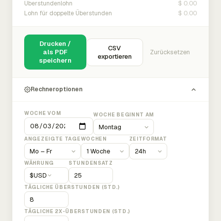
$ 0.00
Überstundenlohn
$ 0.00
Lohn für doppelte Überstunden
Drucken /
CSV
als PDF
Zurücksetzen
exportieren
speichern
Rechneroptionen
WOCHE VOM
WOCHE BEGINNT AM
ANGEZEIGTE TAGE
WOCHEN
ZEITFORMAT
WÄHRUNG
STUNDENSATZ
$
USD
TÄGLICHE ÜBERSTUNDEN (STD.)
TÄGLICHE 2X-ÜBERSTUNDEN (STD.)