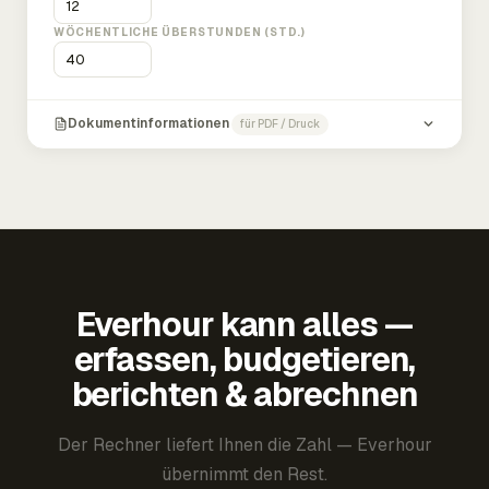
WÖCHENTLICHE ÜBERSTUNDEN (STD.)
Dokumentinformationen
für PDF / Druck
Everhour kann alles —
erfassen, budgetieren,
berichten & abrechnen
Der Rechner liefert Ihnen die Zahl — Everhour
übernimmt den Rest.