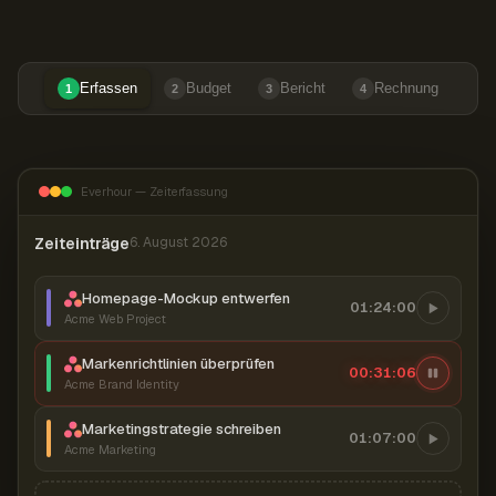
Erfassen
Budget
Bericht
Rechnung
1
2
3
4
Everhour — Zeiterfassung
Zeiteinträge
6. August 2026
Homepage-Mockup entwerfen
01:24:00
Acme Web Project
Markenrichtlinien überprüfen
00:31:06
Acme Brand Identity
Marketingstrategie schreiben
01:07:00
Acme Marketing