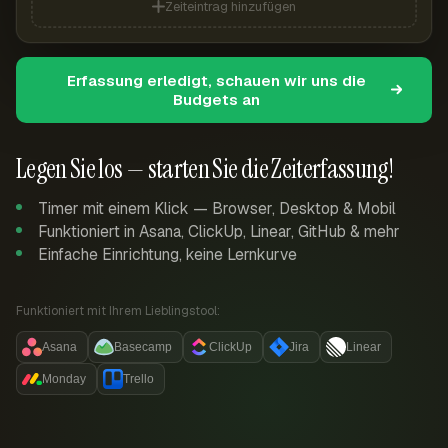
Zeiteintrag hinzufügen
Erfassung erledigt, schauen wir uns die
Budgets an
Legen Sie los — starten Sie die Zeiterfassung!
Timer mit einem Klick — Browser, Desktop & Mobil
Funktioniert in Asana, ClickUp, Linear, GitHub & mehr
Einfache Einrichtung, keine Lernkurve
Funktioniert mit Ihrem Lieblingstool:
Asana
Basecamp
ClickUp
Jira
Linear
Monday
Trello