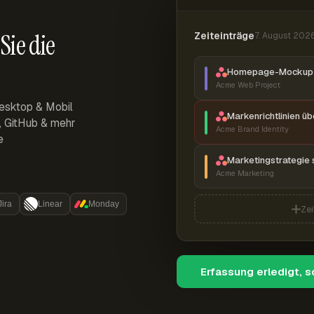
Sie die
Zeiteinträge
7. August 202
Homepage-Mockup 
Acme Web Project
esktop & Mobil
Markenrichtlinien ü
r, GitHub & mehr
Acme Brand Identity
e
Marketingstrategie 
Acme Marketing
Jira
Linear
Monday
Zei
Erfassung erledigt, 