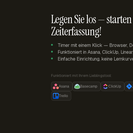
Legen Sie los — starten 
Zeiterfassung!
Timer mit einem Klick — Browser, D
Funktioniert in Asana, ClickUp, Linea
Einfache Einrichtung, keine Lernkurv
Funktioniert mit Ihrem Lieblingstool:
Asana
Basecamp
ClickUp
Trello