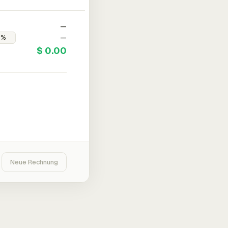
—
—
$ 0.00
Neue Rechnung