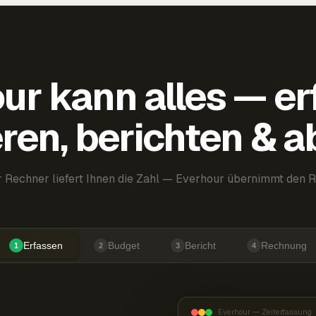
ur kann alles — er
ren, berichten & 
 Rechner liefert Ihnen die Zahl — Everhour übernimmt den R
Erfassen
Budget
Bericht
Rechnung
1
2
3
4
Everhour — Zeiterfassung