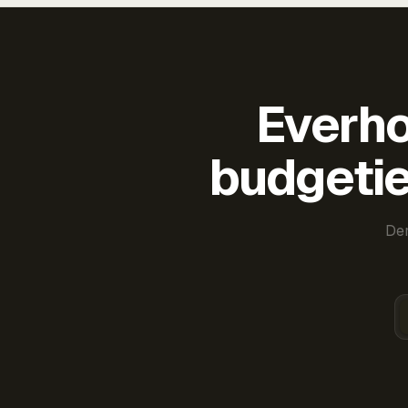
Everho
budgetie
Der