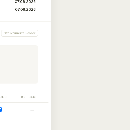
Strukturierte Felder
UER
BETRAG
—