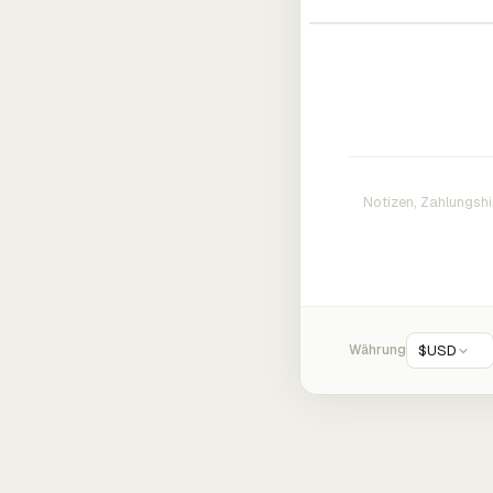
Währung
$
USD