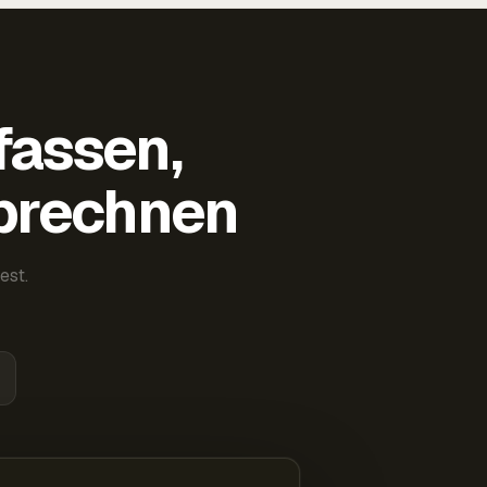
fassen,
abrechnen
est.