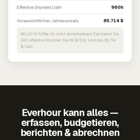
Effektive Stunden/Jahr
960h
Voraussichtlicher Jahresumsatz
85.714 $
Mit 20 % Puffer für nicht abrechenbare Zeit haben Sie
960 effektive Stunden. Bei 89 $/Std. sind das 85.714
$/Jahr.
Everhour kann alles —
erfassen, budgetieren,
berichten & abrechnen