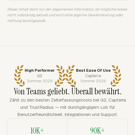
Dieser Inhalt dient nur der allgemeinen Information, ist möglicherweise
nicht vollständig aktuell und wird ohne jegliche Gewährleistung oder
Haftung bereitgestellt.
High Performer
Best Ease Of Use
G2
Capterra
Sommer 2026
Sommer 2026
Von Teams geliebt. Überall bewährt.
Zählt zu den besten Zeiterfassungstools bei G2, Capterra
und TrustRadius — mit durchgängigem Lob für
Benutzerfreundlichkeit, Integrationen und Support.
10K+
90K+