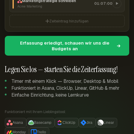
Marketingstrategie schreiben
01:07:00
Acme Marketing
Zeiteintrag hinzufügen
Erfassung erledigt, schauen wir uns die
Budgets an
Legen Sie los — starten Sie die Zeiterfassung!
Timer mit einem Klick — Browser, Desktop & Mobil
Funktioniert in Asana, ClickUp, Linear, GitHub & mehr
Einfache Einrichtung, keine Lernkurve
Funktioniert mit Ihrem Lieblingstool:
Asana
Basecamp
ClickUp
Jira
Linear
Monday
Trello