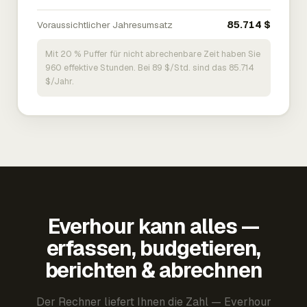
Voraussichtlicher Jahresumsatz
85.714 $
Mit 20 % Puffer für nicht abrechenbare Zeit haben Sie
960 effektive Stunden. Bei 89 $/Std. sind das 85.714
$/Jahr.
Everhour kann alles —
erfassen, budgetieren,
berichten & abrechnen
Der Rechner liefert Ihnen die Zahl — Everhour