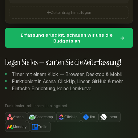
Zeiteintrag hinzufügen
Erfassung erledigt, schauen wir uns die
Budgets an
Legen Sie los — starten Sie die Zeiterfassung!
Timer mit einem Klick — Browser, Desktop & Mobil
Funktioniert in Asana, ClickUp, Linear, GitHub & mehr
Einfache Einrichtung, keine Lernkurve
Funktioniert mit Ihrem Lieblingstool:
Asana
Basecamp
ClickUp
Jira
Linear
Monday
Trello