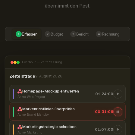
übernimmt den Rest.
Erfassen
Budget
Bericht
Rechnung
1
2
3
4
Everhour — Zeiterfassung
Zeiteinträge
9. August 2026
Homepage-Mockup entwerfen
01:24:00
Acme Web Project
Markenrichtlinien überprüfen
00:31:06
Acme Brand Identity
Marketingstrategie schreiben
01:07:00
Acme Marketing