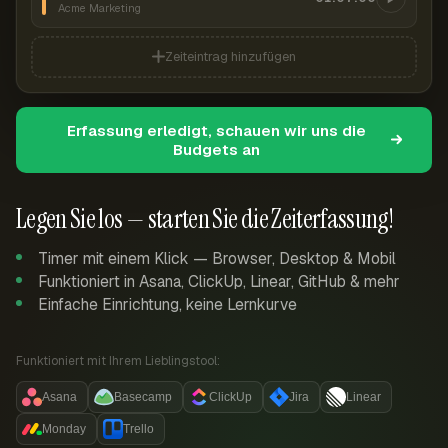
Acme Marketing
Zeiteintrag hinzufügen
Erfassung erledigt, schauen wir uns die
Budgets an
Legen Sie los — starten Sie die Zeiterfassung!
Timer mit einem Klick — Browser, Desktop & Mobil
Funktioniert in Asana, ClickUp, Linear, GitHub & mehr
Einfache Einrichtung, keine Lernkurve
Funktioniert mit Ihrem Lieblingstool:
Asana
Basecamp
ClickUp
Jira
Linear
Monday
Trello