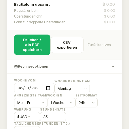
$ 0.00
Bruttolohn gesamt
$ 0.00
Regulärer Lohn
$ 0.00
Überstundenlohn
$ 0.00
Lohn für doppelte Überstunden
Drucken /
CSV
als PDF
Zurücksetzen
exportieren
speichern
Rechneroptionen
WOCHE VOM
WOCHE BEGINNT AM
ANGEZEIGTE TAGE
WOCHEN
ZEITFORMAT
WÄHRUNG
STUNDENSATZ
$
USD
TÄGLICHE ÜBERSTUNDEN (STD.)