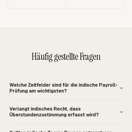
Häufig gestellte Fragen
Welche Zeitfelder sind für die indische Payroll-
Prüfung am wichtigsten?
Die indische Payroll-Prüfung benötigt tägliche
Verlangt indisches Recht, dass
Arbeitsstunden, Arbeitsdatum, Arbeitnehmername,
Überstundenzustimmung erfasst wird?
Projekt oder Arbeitskategorie, Überstundenmarkierungen
und Managerfreigabestatus. Erfasste Einrichtungen unter
Der OSH Code verlangt die Zustimmung des