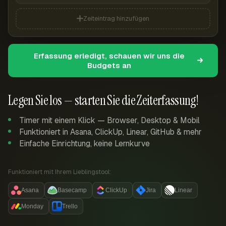
Zeiteintrag hinzufügen
Erfassung erledigt, schauen wir uns die
Budgets an
Legen Sie los — starten Sie die Zeiterfassung!
Timer mit einem Klick — Browser, Desktop & Mobil
Funktioniert in Asana, ClickUp, Linear, GitHub & mehr
Einfache Einrichtung, keine Lernkurve
Funktioniert mit Ihrem Lieblingstool:
Asana
Basecamp
ClickUp
Jira
Linear
Monday
Trello