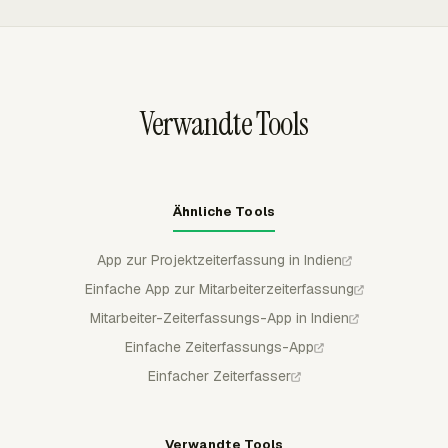
legitime Nutzungen aufgeführt.
sperren.
Aufgaben in den Tools belassen, die sie bereits nutzen,
während erfasste Zeit zur Prüfung und Berichterstattung
in Everhour fließt.
Verwandte Tools
Ähnliche Tools
App zur Projektzeiterfassung in Indien
Einfache App zur Mitarbeiterzeiterfassung
Mitarbeiter-Zeiterfassungs-App in Indien
Einfache Zeiterfassungs-App
Einfacher Zeiterfasser
Verwandte Tools