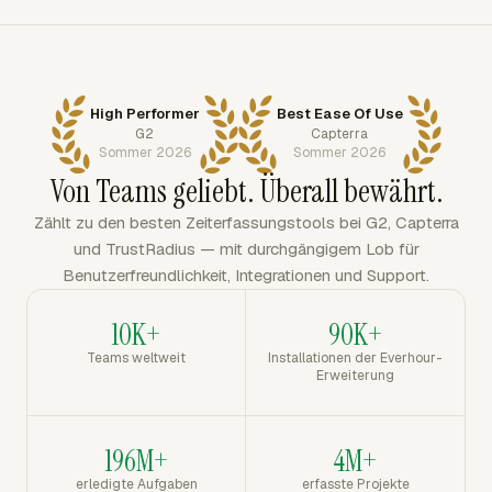
High Performer
Best Ease Of Use
G2
Capterra
Sommer 2026
Sommer 2026
Von Teams geliebt. Überall bewährt.
Zählt zu den besten Zeiterfassungstools bei G2, Capterra
und TrustRadius — mit durchgängigem Lob für
Benutzerfreundlichkeit, Integrationen und Support.
10K+
90K+
Teams weltweit
Installationen der Everhour-
Erweiterung
196M+
4M+
erledigte Aufgaben
erfasste Projekte