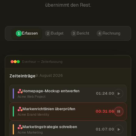
übernimmt den Rest.
Erfassen
Budget
Bericht
Rechnung
1
2
3
4
Everhour — Zeiterfassung
Zeiteinträge
9. August 2026
Homepage-Mockup entwerfen
01:24:00
Acme Web Project
Markenrichtlinien überprüfen
00:31:06
Acme Brand Identity
Marketingstrategie schreiben
01:07:00
Acme Marketing