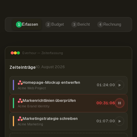
Erfassen
Budget
Bericht
Rechnung
1
2
3
4
Everhour — Zeiterfassung
Zeiteinträge
10. August 2026
Homepage-Mockup entwerfen
01:24:00
Acme Web Project
Markenrichtlinien überprüfen
00:31:07
Acme Brand Identity
Marketingstrategie schreiben
01:07:00
Acme Marketing