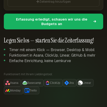
Zeiteintrag hinzufügen
Erfassung erledigt, schauen wir uns die
Budgets an
Legen Sie los — starten Sie die Zeiterfassung!
Timer mit einem Klick — Browser, Desktop & Mobil
Funktioniert in Asana, ClickUp, Linear, GitHub & mehr
Einfache Einrichtung, keine Lernkurve
Funktioniert mit Ihrem Lieblingstool:
Asana
Basecamp
ClickUp
Jira
Linear
Monday
Trello