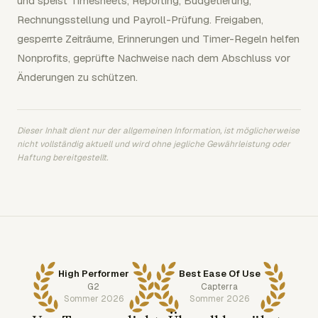
und speist Timesheets, Reporting, Budgetierung,
Rechnungsstellung und Payroll-Prüfung. Freigaben,
gesperrte Zeiträume, Erinnerungen und Timer-Regeln helfen
Nonprofits, geprüfte Nachweise nach dem Abschluss vor
Änderungen zu schützen.
Dieser Inhalt dient nur der allgemeinen Information, ist möglicherweise
nicht vollständig aktuell und wird ohne jegliche Gewährleistung oder
Haftung bereitgestellt.
High Performer
Best Ease Of Use
G2
Capterra
Sommer 2026
Sommer 2026