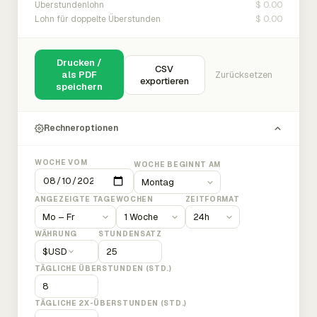
$ 0.00
Überstundenlohn
$ 0.00
Lohn für doppelte Überstunden
Drucken /
CSV
als PDF
Zurücksetzen
exportieren
speichern
Rechneroptionen
WOCHE VOM
WOCHE BEGINNT AM
ANGEZEIGTE TAGE
WOCHEN
ZEITFORMAT
WÄHRUNG
STUNDENSATZ
$
USD
TÄGLICHE ÜBERSTUNDEN (STD.)
TÄGLICHE 2X-ÜBERSTUNDEN (STD.)