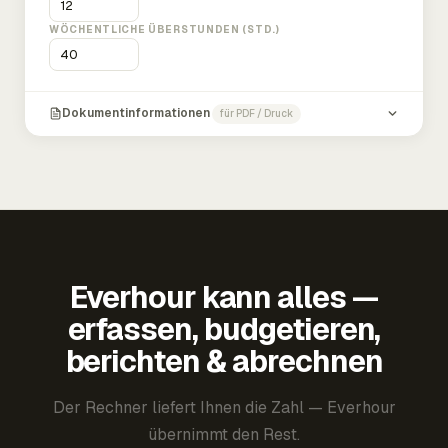
WÖCHENTLICHE ÜBERSTUNDEN (STD.)
Dokumentinformationen
für PDF / Druck
Everhour kann alles —
erfassen, budgetieren,
berichten & abrechnen
Der Rechner liefert Ihnen die Zahl — Everhour
übernimmt den Rest.