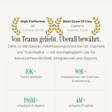
High Performer
Best Ease Of Use
G2
Capterra
Sommer 2026
Sommer 2026
Von Teams geliebt. Überall bewährt.
Zählt zu den besten Zeiterfassungstools bei G2, Capterra
und TrustRadius — mit durchgängigem Lob für
Benutzerfreundlichkeit, Integrationen und Support.
10K+
90K+
Teams weltweit
Installationen der Everhour-
Erweiterung
196M+
4M+
erledigte Aufgaben
erfasste Projekte