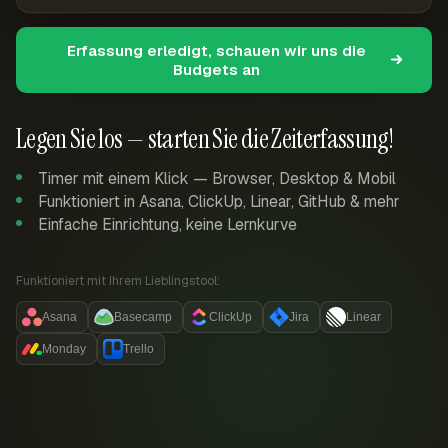
Erfassung erledigt, schauen wir uns die
Budgets an
Legen Sie los — starten Sie die Zeiterfassung!
Timer mit einem Klick — Browser, Desktop & Mobil
Funktioniert in Asana, ClickUp, Linear, GitHub & mehr
Einfache Einrichtung, keine Lernkurve
Funktioniert mit Ihrem Lieblingstool:
Asana
Basecamp
ClickUp
Jira
Linear
Monday
Trello