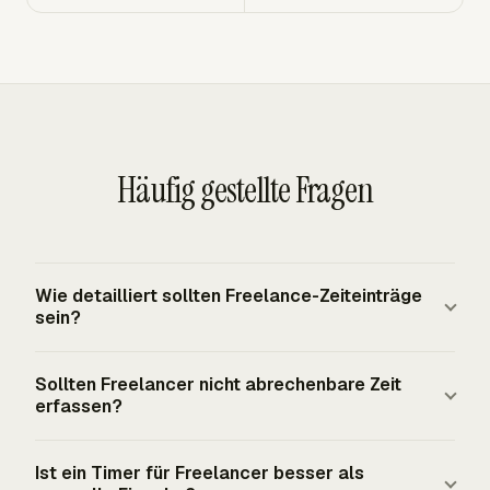
Häufig gestellte Fragen
Wie detailliert sollten Freelance-Zeiteinträge
sein?
Jeder Eintrag sollte den Kunden, das Projekt, die
Sollten Freelancer nicht abrechenbare Zeit
Aufgabe, das Datum, die aufgewendete Zeit, den Status
erfassen?
der Abrechenbarkeit und eine kurze Arbeitsnotiz
identifizieren. Fügen Sie genug Kontext für die
Ja. Nicht abrechenbare Zeit zeigt die vollen Kosten für
Ist ein Timer für Freelancer besser als
Rechnungsprüfung und zukünftige Projektanalyse hinzu.
den Betrieb des Freelance-Geschäfts. Erfassen Sie