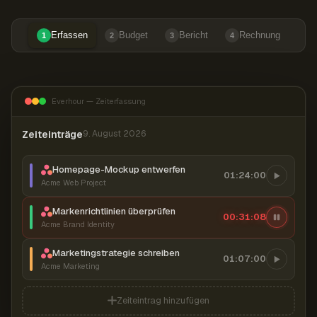
Erfassen
Budget
Bericht
Rechnung
1
2
3
4
Everhour — Zeiterfassung
Zeiteinträge
9. August 2026
Homepage-Mockup entwerfen
01:24:00
Acme Web Project
Markenrichtlinien überprüfen
00:31:08
Acme Brand Identity
Marketingstrategie schreiben
01:07:00
Acme Marketing
Zeiteintrag hinzufügen