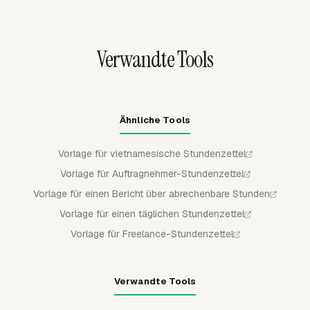
herunterladen.
erfasste Zeit dann mit der Projektaufzeichnung
verbunden halten.
Verwandte Tools
Ähnliche Tools
Vorlage für vietnamesische Stundenzettel
Vorlage für Auftragnehmer-Stundenzettel
Vorlage für einen Bericht über abrechenbare Stunden
Vorlage für einen täglichen Stundenzettel
Vorlage für Freelance-Stundenzettel
Verwandte Tools