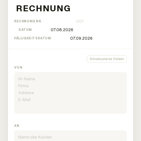
RECHNUNG NR.
DATUM
FÄLLIGKEITSDATUM
Strukturierte Felder
VON
AN