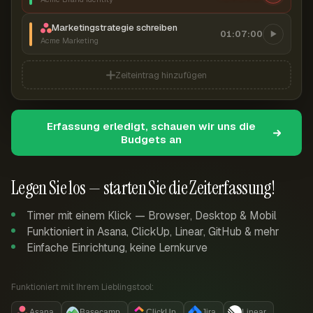
Marketingstrategie schreiben
01:07:00
Acme Marketing
Zeiteintrag hinzufügen
Erfassung erledigt, schauen wir uns die
Budgets an
Legen Sie los — starten Sie die Zeiterfassung!
Timer mit einem Klick — Browser, Desktop & Mobil
Funktioniert in Asana, ClickUp, Linear, GitHub & mehr
Einfache Einrichtung, keine Lernkurve
Funktioniert mit Ihrem Lieblingstool:
Asana
Basecamp
ClickUp
Jira
Linear