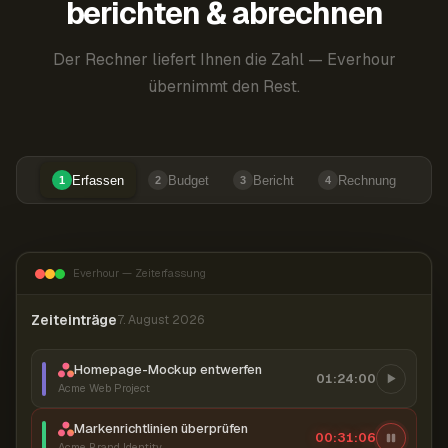
berichten & abrechnen
Der Rechner liefert Ihnen die Zahl — Everhour
übernimmt den Rest.
Erfassen
Budget
Bericht
Rechnung
1
2
3
4
Everhour — Zeiterfassung
Zeiteinträge
7. August 2026
Homepage-Mockup entwerfen
01:24:00
Acme Web Project
Markenrichtlinien überprüfen
00:31:07
Acme Brand Identity