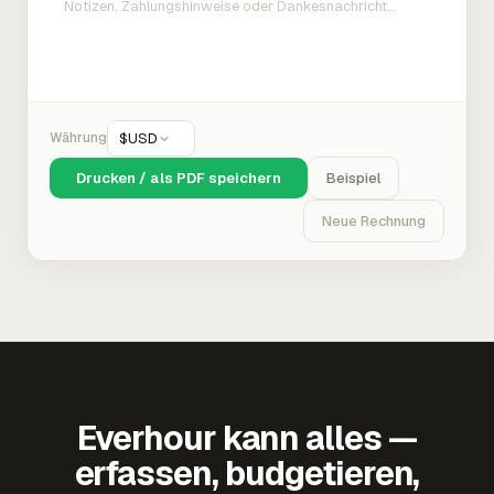
Währung
$
USD
Drucken / als PDF speichern
Beispiel
Neue Rechnung
Everhour kann alles —
erfassen, budgetieren,