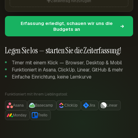
Zeiteintrag hinzufügen
Erfassung erledigt, schauen wir uns die
Budgets an
Legen Sie los — starten Sie die Zeiterfassung!
Timer mit einem Klick — Browser, Desktop & Mobil
Funktioniert in Asana, ClickUp, Linear, GitHub & mehr
Einfache Einrichtung, keine Lernkurve
Funktioniert mit Ihrem Lieblingstool:
Asana
Basecamp
ClickUp
Jira
Linear
Monday
Trello