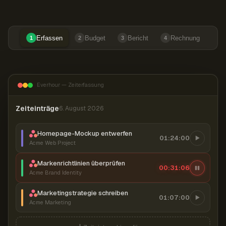
Erfassen
Budget
Bericht
Rechnung
1
2
3
4
Everhour — Zeiterfassung
Zeiteinträge
6. August 2026
Homepage-Mockup entwerfen
01:24:00
Acme Web Project
Markenrichtlinien überprüfen
00:31:07
Acme Brand Identity
Marketingstrategie schreiben
01:07:00
Acme Marketing