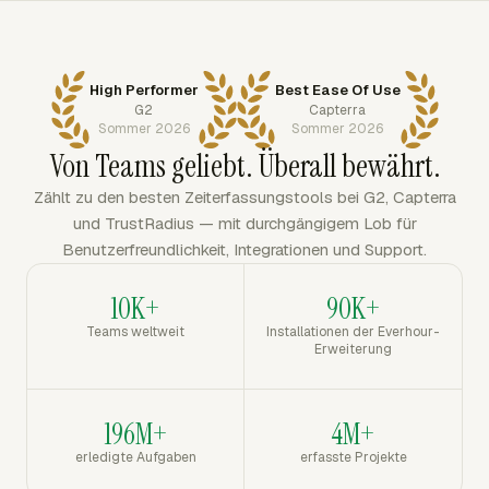
High Performer
Best Ease Of Use
G2
Capterra
Sommer 2026
Sommer 2026
Von Teams geliebt. Überall bewährt.
Zählt zu den besten Zeiterfassungstools bei G2, Capterra
und TrustRadius — mit durchgängigem Lob für
Benutzerfreundlichkeit, Integrationen und Support.
10K+
90K+
Teams weltweit
Installationen der Everhour-
Erweiterung
196M+
4M+
erledigte Aufgaben
erfasste Projekte