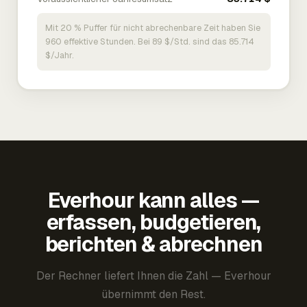
Mit 20 % Puffer für nicht abrechenbare Zeit haben Sie
960 effektive Stunden. Bei 89 $/Std. sind das 85.714
$/Jahr.
Everhour kann alles —
erfassen, budgetieren,
berichten & abrechnen
Der Rechner liefert Ihnen die Zahl — Everhour
übernimmt den Rest.