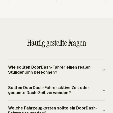
Häufig gestellte Fragen
Wie sollten DoorDash-Fahrer einen realen
Stundenlohn berechnen?
Addieren Sie Grundvergütung, Prämien und Trinkgelder
Sollten DoorDash-Fahrer aktive Zeit oder
und ziehen Sie dann Fahrzeugkosten, lieferbezogene
gesamte Dash-Zeit verwenden?
Gemeinkosten und eine Rückstellung für die Self-
Employment Tax ab. Teilen Sie das Ergebnis durch die
Verwenden Sie gesamte Dash-Zeit für die
Welche Fahrzeugkosten sollte ein DoorDash-
gesamten Dash-Stunden, wenn Sie den realen Satz für
Einkommensplanung, weil sie unbezahltes Warten