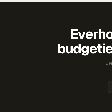
Everho
budgetie
Der