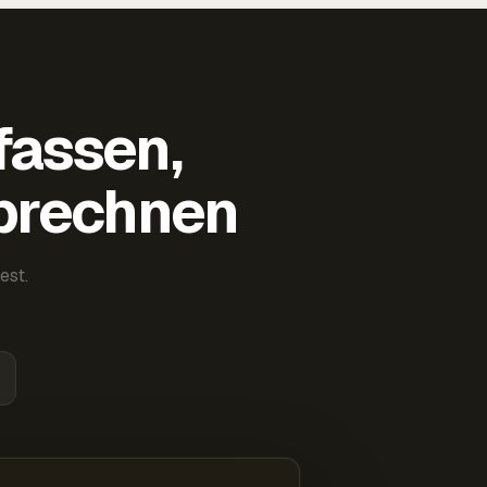
fassen,
abrechnen
est.