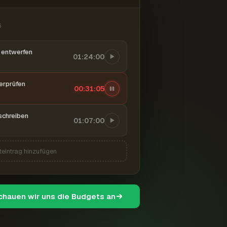
6
entwerfen
01:24:00
berprüfen
00:31:06
schreiben
01:07:00
teintrag hinzufügen
schauen wir uns die Budgets an