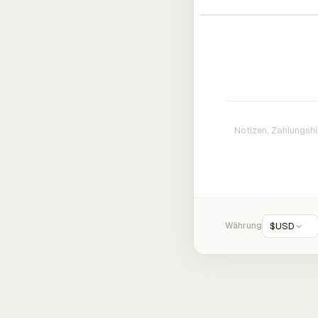
Währung
$
USD