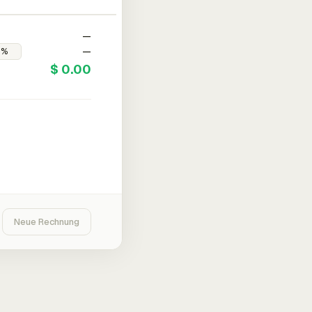
—
—
$ 0.00
Neue Rechnung