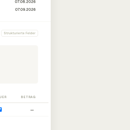
Strukturierte Felder
UER
BETRAG
—