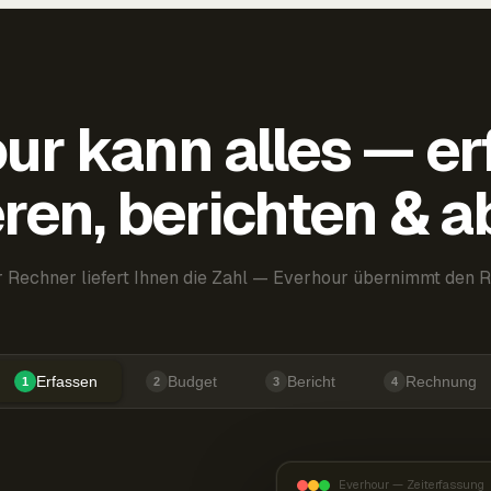
ur kann alles — er
ren, berichten & 
 Rechner liefert Ihnen die Zahl — Everhour übernimmt den R
Erfassen
Budget
Bericht
Rechnung
1
2
3
4
Everhour — Zeiterfassung