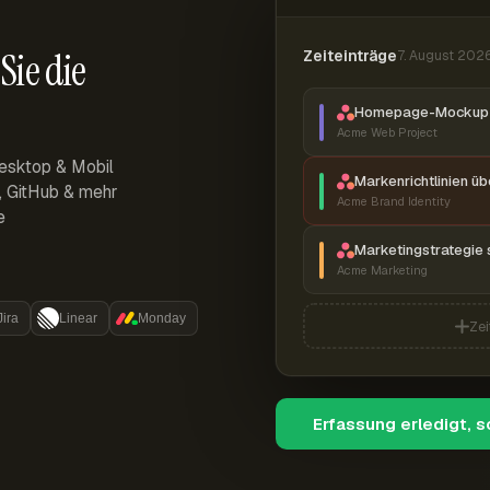
Sie die
Zeiteinträge
7. August 202
Homepage-Mockup 
Acme Web Project
esktop & Mobil
Markenrichtlinien ü
r, GitHub & mehr
Acme Brand Identity
e
Marketingstrategie 
Acme Marketing
Jira
Linear
Monday
Zei
Erfassung erledigt, 