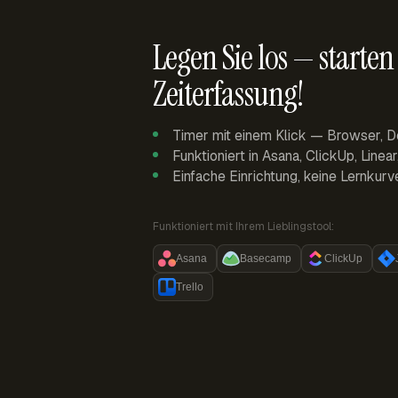
Legen Sie los — starten 
Zeiterfassung!
Timer mit einem Klick — Browser, D
Funktioniert in Asana, ClickUp, Linea
Einfache Einrichtung, keine Lernkurv
Funktioniert mit Ihrem Lieblingstool:
Asana
Basecamp
ClickUp
Trello